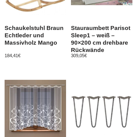
Schaukelstuhl Braun
Stauraumbett Parisot
Echtleder und
Sleep1 – weiß –
Massivholz Mango
90×200 cm drehbare
Rückwände
184,41
€
309,05
€