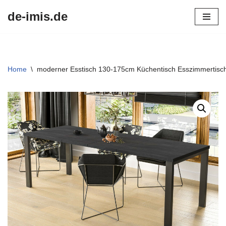
de-imis.de
Przejdź
do
treści
Home
\
moderner Esstisch 130-175cm Küchentisch Esszimmertisch 