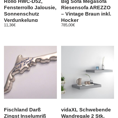
Rollo HWC-D52,
Big Sofa Megasofa
Fensterrollo Jalousie,
Riesensofa AREZZO
Sonnenschutz
– Vintage Braun inkl.
Verdunkelung
Hocker
11,36
€
785,00
€
blickdicht 80x230cm
Fischland Darß
vidaXL Schwebende
Zingst Inselumriß
Wandregale 2 Stk.