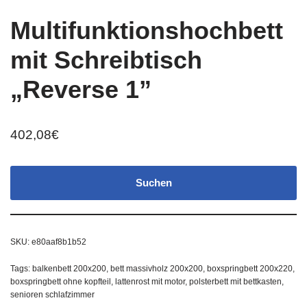
Multifunktionshochbett
mit Schreibtisch
„Reverse 1”
402,08
€
Suchen
SKU:
e80aaf8b1b52
Tags:
balkenbett 200x200
,
bett massivholz 200x200
,
boxspringbett 200x220
,
boxspringbett ohne kopfteil
,
lattenrost mit motor
,
polsterbett mit bettkasten
,
senioren schlafzimmer