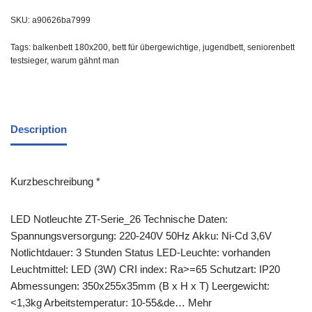
SKU:
a90626ba7999
Tags:
balkenbett 180x200
,
bett für übergewichtige
,
jugendbett
,
seniorenbett
testsieger
,
warum gähnt man
Description
Kurzbeschreibung *
LED Notleuchte ZT-Serie_26 Technische Daten:
Spannungsversorgung: 220-240V 50Hz Akku: Ni-Cd 3,6V
Notlichtdauer: 3 Stunden Status LED-Leuchte: vorhanden
Leuchtmittel: LED (3W) CRI index: Ra>=65 Schutzart: IP20
Abmessungen: 350x255x35mm (B x H x T) Leergewicht:
<1,3kg Arbeitstemperatur: 10-55&de… Mehr