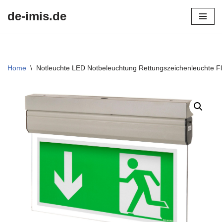
de-imis.de
Przejdź
do
treści
Home
\
Notleuchte LED Notbeleuchtung Rettungszeichenleuchte Fl