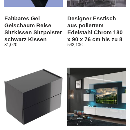
Faltbares Gel
Designer Esstisch
Gelschaum Reise
aus poliertem
Sitzkissen Sitzpolster
Edelstahl Chrom 180
schwarz Kissen
x 90 x 76 cm bis zu 8
31,02
€
543,10
€
Stadion Auto KFZ
PERSON