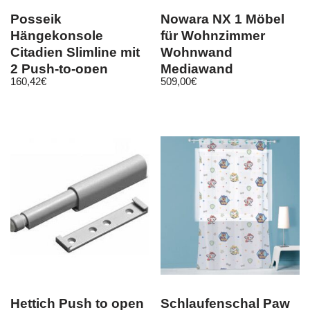
Posseik
Nowara NX 1 Möbel
Hängekonsole
für Wohnzimmer
Citadien Slimline mit
Wohnwand
2 Push-to-open
Mediawand
160,42
€
509,00
€
Schubladen 60 x 42
Schrankwand
cm
Wohnschrank Weiß
Hettich Push to open
Schlaufenschal Paw