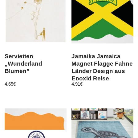
Servietten
Jamaika Jamaica
„Wunderland
Magnet Flagge Fahne
Blumen”
Länder Design aus
Epoxid Reise
4,65
€
4,91
€
Souvenir