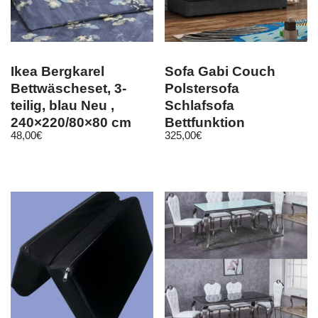
Ikea Bergkarel
Sofa Gabi Couch
Bettwäscheset, 3-
Polstersofa
teilig, blau Neu ,
Schlafsofa
240×220/80×80 cm
Bettfunktion
48,00
€
325,00
€
Schmetterling
Schlaffunktion
Bettkasten M24