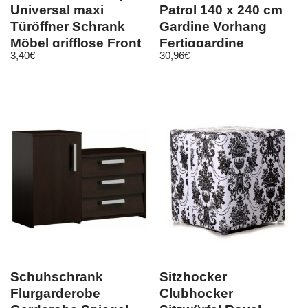
Universal maxi
Patrol 140 x 240 cm
Türöffner Schrank
Gardine Vorhang
Möbel grifflose Front
Fertiggardine
3,40
€
30,96
€
Schuhschrank
Sitzhocker
Flurgarderobe
Clubhocker