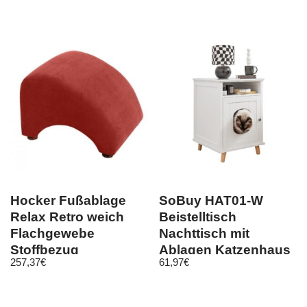
Hocker Fußablage
SoBuy HAT01-W
Relax Retro weich
Beistelltisch
Flachgewebe
Nachttisch mit
Stoffbezug
Ablagen Katzenhaus
257,37
€
61,97
€
Sofatisch
Telefontisch