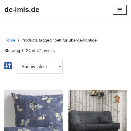
de-imis.de
Przejdź
do
treści
Home
\
Products tagged “bett für übergewichtige”
Showing 1–24 of 47 results