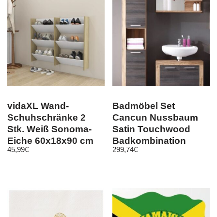
vidaXL Wand-
Badmöbel Set
Schuhschränke 2
Cancun Nussbaum
Stk. Weiß Sonoma-
Satin Touchwood
Eiche 60x18x90 cm
Badkombination
45,99
€
299,74
€
Badezimmer
Möbelset