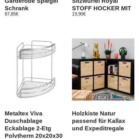
Garderobe Spiegel
Sitzwürfel Royal
Schrank
STOFF HOCKER MIT
87,85
€
19,90
€
Wandgarderobe
Ornamenten
kommode wenge
34x31x31cm
Metaltex Viva
Holzkiste Natur
Duschablage
passend für Kallax
Eckablage 2-Etg
und Expeditregale
Polytherm 20x20x30