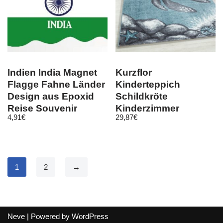
Indien India Magnet
Kurzflor
Flagge Fahne Länder
Kinderteppich
Design aus Epoxid
Schildkröte
Reise Souvenir
Kinderzimmer
4,91
€
29,87
€
Teppich Soft Grau
Blau Meliert
1
2
→
Neve
| Powered by
WordPress