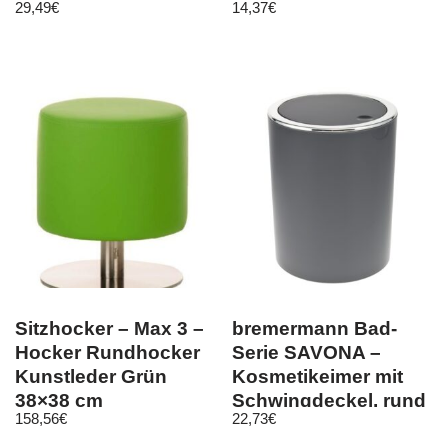
29,49
€
14,37
€
(404816)
Sitzhocker – Max 3 –
bremermann Bad-
Hocker Rundhocker
Serie SAVONA –
Kunstleder Grün
Kosmetikeimer mit
38×38 cm
Schwingdeckel, rund
158,56
€
22,73
€
5,5 Liter (grau)