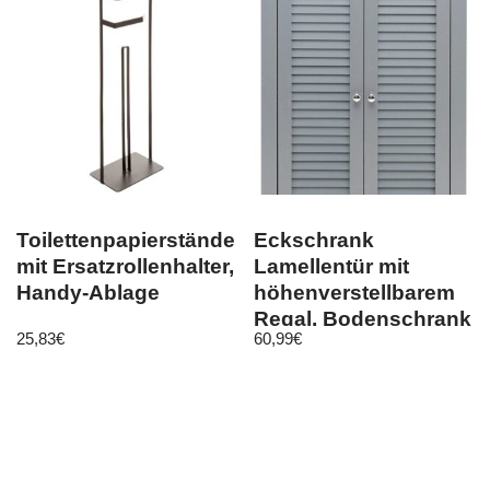
Toilettenpapierständer
Eckschrank
mit Ersatzrollenhalter,
Lamellentür mit
Handy-Ablage
höhenverstellbarem
Regal, Bodenschrank
25,83
€
60,99
€
für Badezimmer