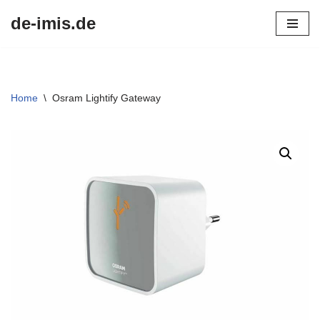
de-imis.de
Przejdź
do
treści
Home
\
Osram Lightify Gateway