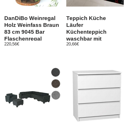
DanDiBo Weinregal
Teppich Küche
Holz Weinfass Braun
Läufer
83 cm 9045 Bar
Küchenteppich
Flaschenregal
waschbar mit
220,56
€
20,66
€
Flaschenständer XL
Schriftzug Coffee in
schwarz