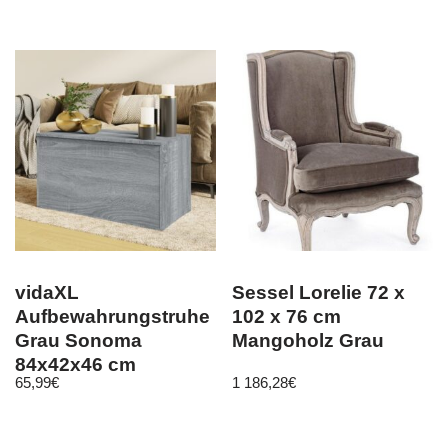
vidaXL
Sessel Lorelie 72 x
Aufbewahrungstruhe
102 x 76 cm
Grau Sonoma
Mangoholz Grau
84x42x46 cm
65,99
€
1 186,28
€
Holzwerkstoff