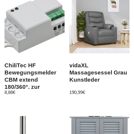
ChiliTec HF
vidaXL
Bewegungsmelder
Massagesessel Grau
CBM extend
Kunstleder
180/360°, zur
8,88
€
190,99
€
Nachrüstung in
Leuchten