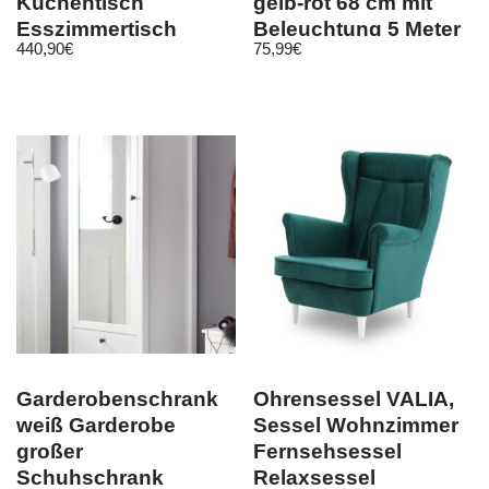
Küchentisch
gelb-rot 68 cm mit
Esszimmertisch
Beleuchtung 5 Meter
440,90
€
75,99
€
Metall design
Kabel
erweiterbar
Garderobenschrank
Ohrensessel VALIA,
weiß Garderobe
Sessel Wohnzimmer
großer
Fernsehsessel
Schuhschrank
Relaxsessel