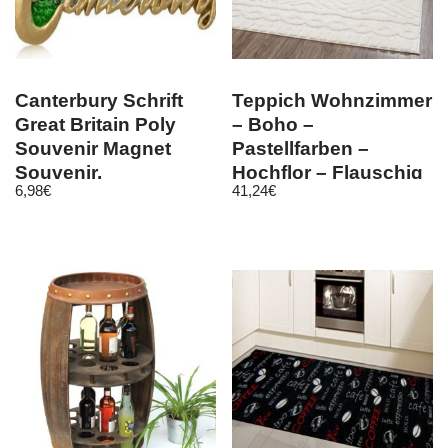
Canterbury Schrift
Teppich Wohnzimmer
Great Britain Poly
– Boho –
Souvenir Magnet
Pastellfarben –
Souvenir,
Hochflor – Flauschig
6,98
€
41,24
€
Großbritannien
– Rauten Muster