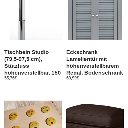
Tischbein Studio
Eckschrank
(79,5-97,5 cm),
Lamellentür mit
Stützfuss
höhenverstellbarem
höhenverstellbar, 150
Regal, Bodenschrank
55,76
€
60,99
€
Kg
für Badezimmer