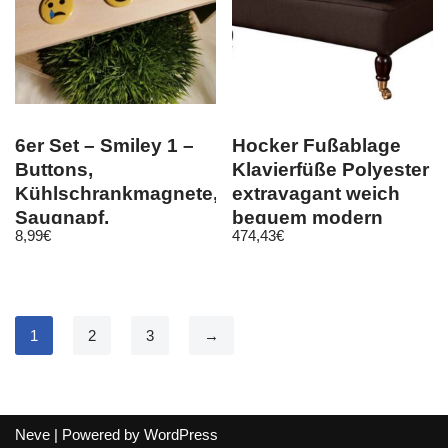
6er Set – Smiley 1 –
Hocker Fußablage
Buttons,
Klavierfüße Polyester
Kühlschrankmagnete,
extravagant weich
Saugnapf,
bequem modern
8,99
€
474,43
€
Kleidermagnet
1
2
3
→
Neve
| Powered by
WordPress