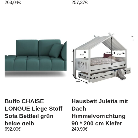
263,04
€
257,37
€
Schrank mit
Polstersessel
Spiegeltür Flur Ole
Lounge
Buffo CHAISE
Hausbett Juletta mit
LONGUE Liege Stoff
Dach –
Sofa Bettteil grün
Himmelvorrichtung
beige gelb
90 * 200 cm Kiefer
692,00
€
249,90
€
massiv weiß