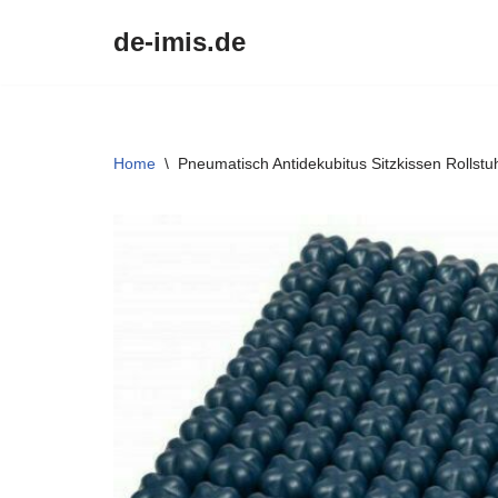
de-imis.de
Przejdź
do
treści
Home
\
Pneumatisch Antidekubitus Sitzkissen Rollst