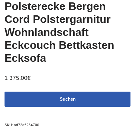
Polsterecke Bergen
Cord Polstergarnitur
Wohnlandschaft
Eckcouch Bettkasten
Ecksofa
1 375,00
€
Suchen
SKU:
ad73a5264700