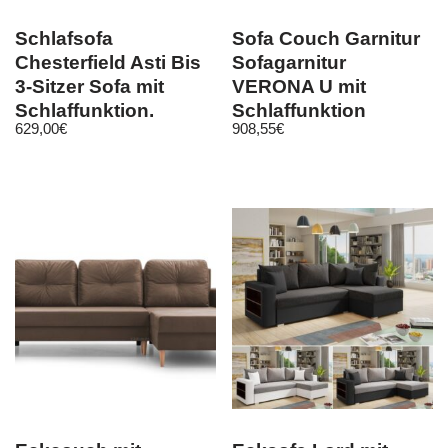
Schlafsofa
Sofa Couch Garnitur
Chesterfield Asti Bis
Sofagarnitur
3-Sitzer Sofa mit
VERONA U mit
Schlaffunktion,
Schlaffunktion
629,00
€
908,55
€
Couch 3-er Velours
Wohnlandschaft NEU