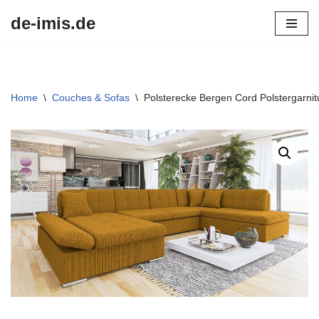
de-imis.de
Przejdź
do
treści
Home
\
Couches & Sofas
\
Polsterecke Bergen Cord Polstergarni