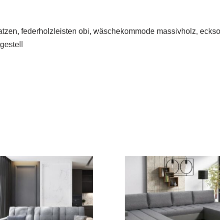
tratzen, federholzleisten obi, wäschekommode massivholz, ecksofa
gestell