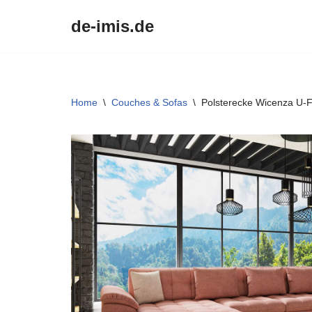
de-imis.de
Przejdź
do
treści
Home
\
Couches & Sofas
\
Polsterecke Wicenza U-