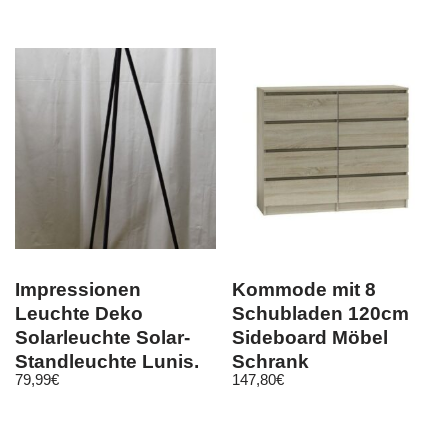
Impressionen
Kommode mit 8
Leuchte Deko
Schubladen 120cm
Solarleuchte Solar-
Sideboard Möbel
Standleuchte Lunis,
Schrank
79,99
€
147,80
€
H147 cm
Schubladenschrank
Sonoma