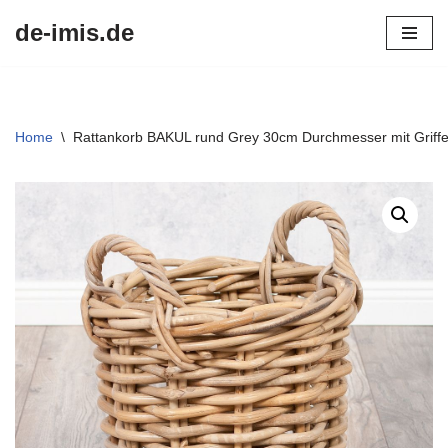
de-imis.de
Przejdź
do
treści
Home
\
Rattankorb BAKUL rund Grey 30cm Durchmesser mit Griff