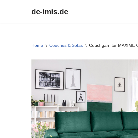
de-imis.de
Przejdź
do
treści
Home
\
Couches & Sofas
\
Couchgarnitur MAXIME G