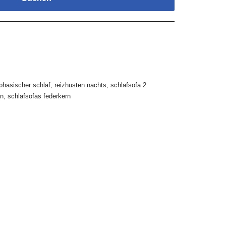
phasischer schlaf
,
reizhusten nachts
,
schlafsofa 2
en
,
schlafsofas federkern