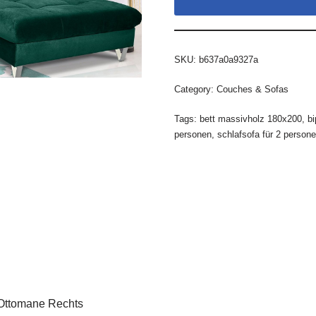
SKU:
b637a0a9327a
Category:
Couches & Sofas
Tags:
bett massivholz 180x200
,
bi
personen
,
schlafsofa für 2 person
 Ottomane Rechts