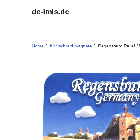
de-imis.de
Przejdź
do
treści
Home
\
Kühlschrankmagnete
\
Regensburg Relief 