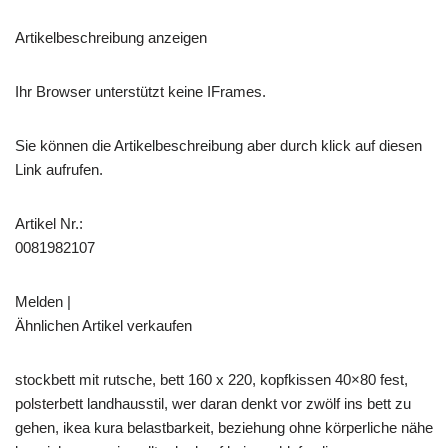
Artikelbeschreibung anzeigen
Ihr Browser unterstützt keine IFrames.
Sie können die Artikelbeschreibung aber durch klick auf diesen
Link aufrufen.
Artikel Nr.:
0081982107
Melden |
Ähnlichen Artikel verkaufen
stockbett mit rutsche, bett 160 x 220, kopfkissen 40×80 fest,
polsterbett landhausstil, wer daran denkt vor zwölf ins bett zu
gehen, ikea kura belastbarkeit, beziehung ohne körperliche nähe