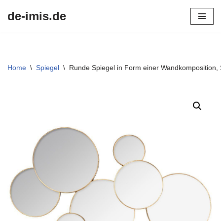
de-imis.de
Przejdź
do
treści
Home
\
Spiegel
\
Runde Spiegel in Form einer Wandkomposition, 