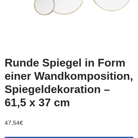
Runde Spiegel in Form
einer Wandkomposition,
Spiegeldekoration –
61,5 x 37 cm
47,54
€