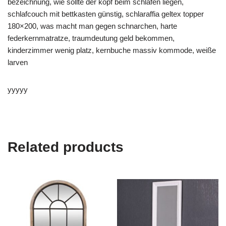
bezeichnung, wie sollte der kopf beim schlafen liegen,
schlafcouch mit bettkasten günstig, schlaraffia geltex topper
180×200, was macht man gegen schnarchen, harte
federkernmatratze, traumdeutung geld bekommen,
kinderzimmer wenig platz, kernbuche massiv kommode, weiße
larven
yyyyy
Related products