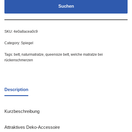
Suchen
SKU:
4e0a8acea0c9
Category:
Spiegel
Tags:
bett
,
naturmatratze
,
queensize bett
,
welche matratze bei
rückenschmerzen
Description
Kurzbeschreibung
Attraktives Deko-Accessoire