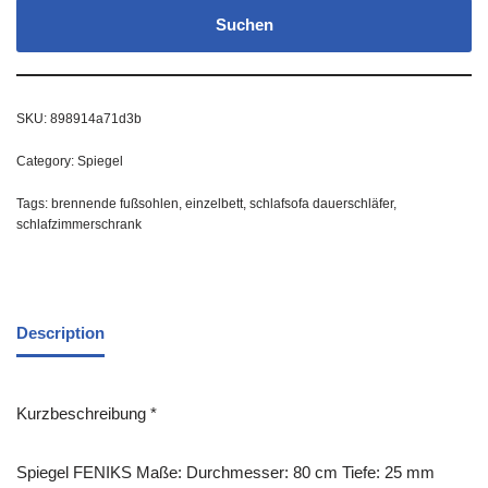
Suchen
SKU:
898914a71d3b
Category:
Spiegel
Tags:
brennende fußsohlen
,
einzelbett
,
schlafsofa dauerschläfer
,
schlafzimmerschrank
Description
Kurzbeschreibung *
Spiegel FENIKS Maße: Durchmesser: 80 cm Tiefe: 25 mm