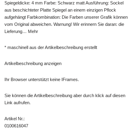
Spiegeldicke: 4 mm Farbe: Schwarz matt Ausführung: Sockel
aus beschichteter Platte Spiegel an einem einzigen Pflock
aufgehängt Farbkombination: Die Farben unserer Grafik können
vom Original abweichen. Warnung! Wir erinnern Sie daran: die
Lieferung… Mehr
* maschinell aus der Artikelbeschreibung erstellt
Artikelbeschreibung anzeigen
Ihr Browser unterstützt keine IFrames.
Sie können die Artikelbeschreibung aber durch klick auf diesen
Link aufrufen.
Artikel Nr.:
0100616047