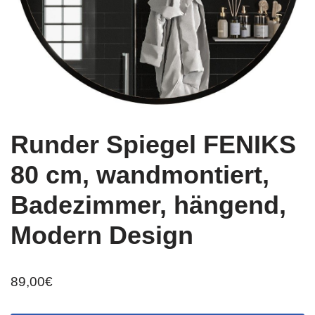
Runder Spiegel FENIKS
80 cm, wandmontiert,
Badezimmer, hängend,
Modern Design
89,00
€