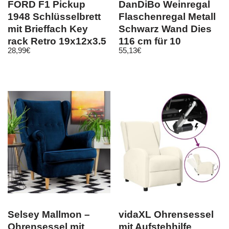
FORD F1 Pickup
DanDiBo Weinregal
1948 Schlüsselbrett
Flaschenregal Metall
mit Brieffach Key
Schwarz Wand Dies
rack Retro 19x12x3,5
116 cm für 10
28,99
€
55,13
€
cm
Flaschen
Selsey Mallmon –
vidaXL Ohrensessel
Ohrensessel mit
mit Aufstehhilfe