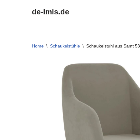
de-imis.de
Przejdź
do
treści
Home
\
Schaukelstühle
\
Schaukelstuhl aus Samt 53