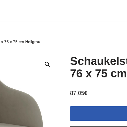
 x 76 x 75 cm Hellgrau
Schaukels
76 x 75 cm
87,05
€