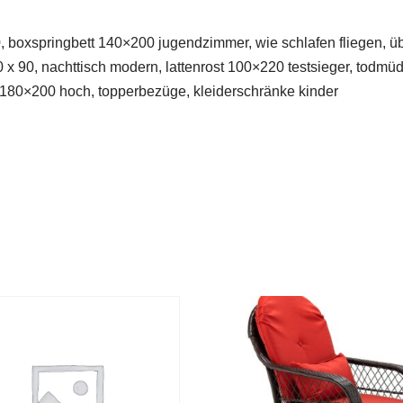
200, boxspringbett 140×200 jugendzimmer, wie schlafen fliegen
00 x 90, nachttisch modern, lattenrost 100×220 testsieger, tod
ell 180×200 hoch, topperbezüge, kleiderschränke kinder