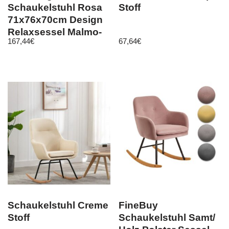
Schaukelstuhl Rosa
Stoff
71x76x70cm Design
Relaxsessel Malmo-
167,44
€
67,64
€
Stoff / Holz | Schwin
Schaukelstuhl Creme
FineBuy
Stoff
Schaukelstuhl Samt/