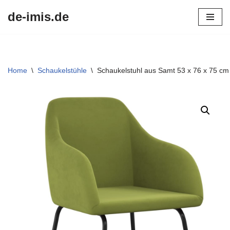
de-imis.de
Przejdź
do
treści
Home
\
Schaukelstühle
\
Schaukelstuhl aus Samt 53 x 76 x 75 cm