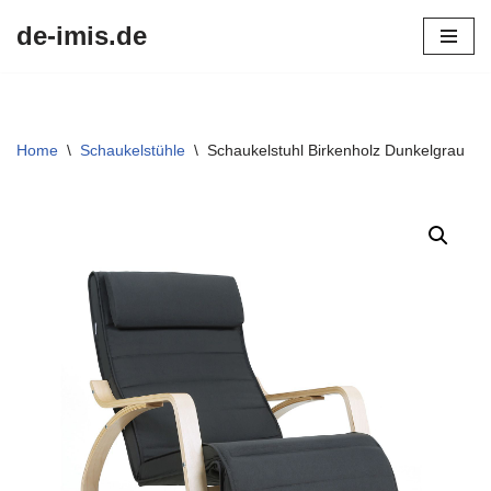
de-imis.de
Przejdź
do
treści
Home
\
Schaukelstühle
\
Schaukelstuhl Birkenholz Dunkelgrau