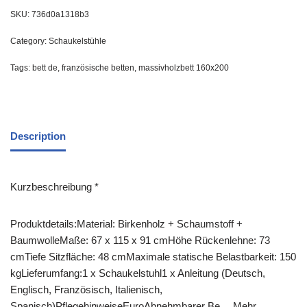
SKU:
736d0a1318b3
Category:
Schaukelstühle
Tags:
bett de
,
französische betten
,
massivholzbett 160x200
Description
Kurzbeschreibung *
Produktdetails:Material: Birkenholz + Schaumstoff +
BaumwolleMaße: 67 x 115 x 91 cmHöhe Rückenlehne: 73
cmTiefe Sitzfläche: 48 cmMaximale statische Belastbarkeit: 150
kgLieferumfang:1 x Schaukelstuhl1 x Anleitung (Deutsch,
Englisch, Französisch, Italienisch,
Spanisch)PflegehinweiseEuroAbnehmbarer Be… Mehr