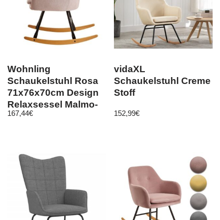
Wohnling
vidaXL
Schaukelstuhl Rosa
Schaukelstuhl Creme
71x76x70cm Design
Stoff
Relaxsessel Malmo-
167,44
€
152,99
€
Stoff / Holz | Schwin