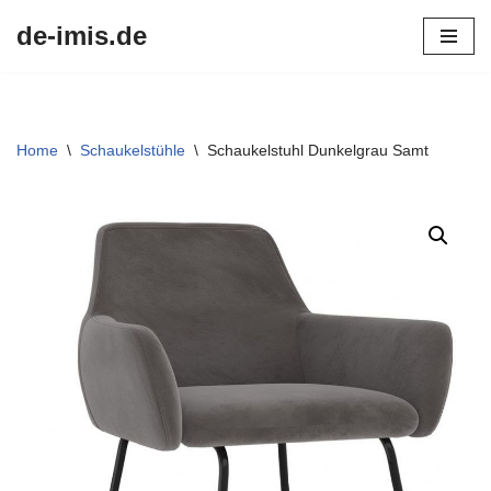
de-imis.de
Przejdź
do
treści
Home
\
Schaukelstühle
\
Schaukelstuhl Dunkelgrau Samt