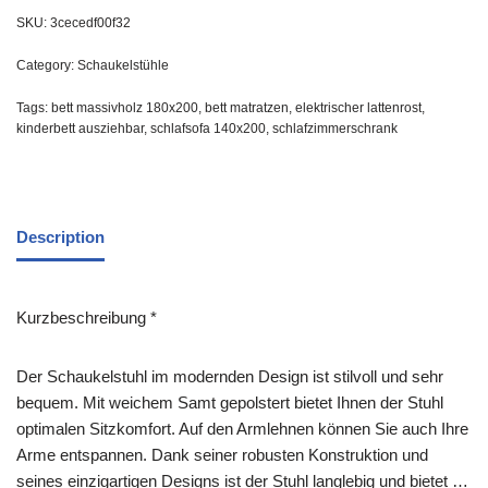
SKU:
3cecedf00f32
Category:
Schaukelstühle
Tags:
bett massivholz 180x200
,
bett matratzen
,
elektrischer lattenrost
,
kinderbett ausziehbar
,
schlafsofa 140x200
,
schlafzimmerschrank
Description
Kurzbeschreibung *
Der Schaukelstuhl im modernden Design ist stilvoll und sehr
bequem. Mit weichem Samt gepolstert bietet Ihnen der Stuhl
optimalen Sitzkomfort. Auf den Armlehnen können Sie auch Ihre
Arme entspannen. Dank seiner robusten Konstruktion und
seines einzigartigen Designs ist der Stuhl langlebig und bietet …