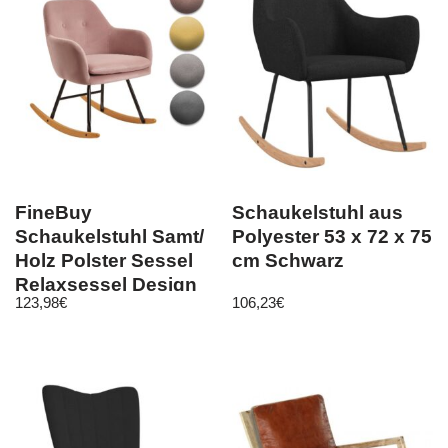
FineBuy
Schaukelstuhl aus
Schaukelstuhl Samt/
Polyester 53 x 72 x 75
Holz Polster Sessel
cm Schwarz
Relaxsessel Design
123,98
€
106,23
€
Schaukelsessel