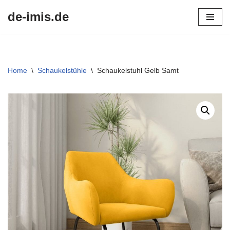
de-imis.de
Przejdź
do
treści
Home
\
Schaukelstühle
\
Schaukelstuhl Gelb Samt