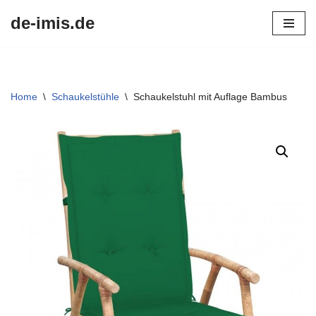
de-imis.de
Przejdź
do
treści
Home
\
Schaukelstühle
\
Schaukelstuhl mit Auflage Bambus