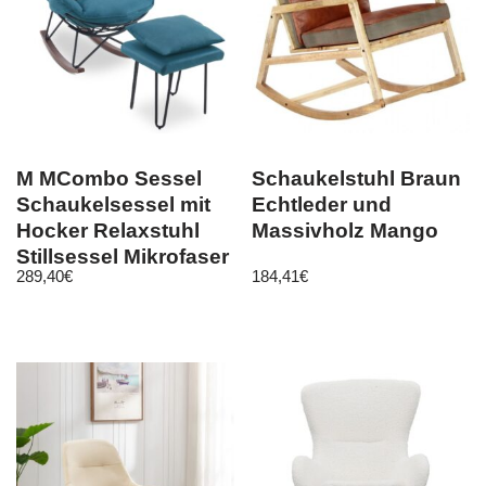
M MCombo Sessel
Schaukelstuhl Braun
Schaukelsessel mit
Echtleder und
Hocker Relaxstuhl
Massivholz Mango
Stillsessel Mikrofaser
289,40
€
184,41
€
4118