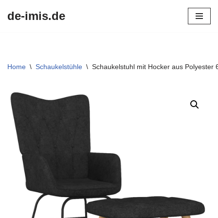
de-imis.de
Przejdź
do
treści
Home
\
Schaukelstühle
\
Schaukelstuhl mit Hocker aus Polyester