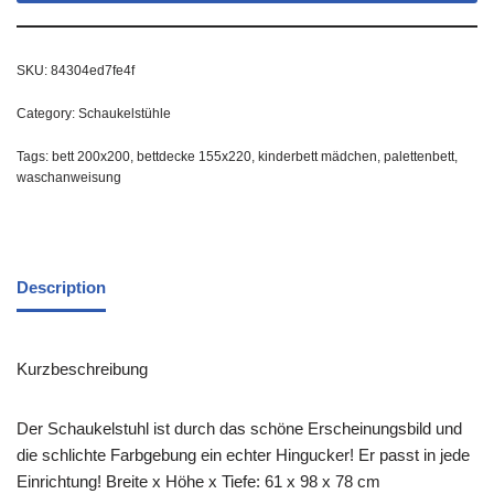
SKU:
84304ed7fe4f
Category:
Schaukelstühle
Tags:
bett 200x200
,
bettdecke 155x220
,
kinderbett mädchen
,
palettenbett
,
waschanweisung
Description
Kurzbeschreibung
Der Schaukelstuhl ist durch das schöne Erscheinungsbild und
die schlichte Farbgebung ein echter Hingucker! Er passt in jede
Einrichtung! Breite x Höhe x Tiefe: 61 x 98 x 78 cm