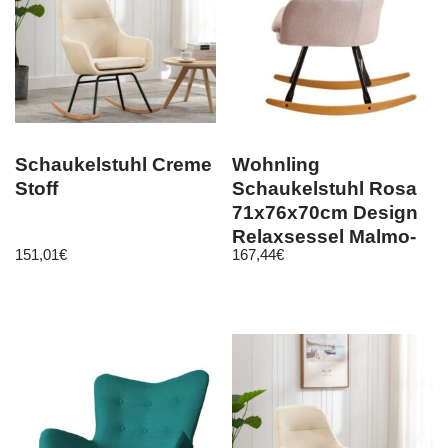
Schaukelstuhl Creme
Wohnling
Stoff
Schaukelstuhl Rosa
71x76x70cm Design
Relaxsessel Malmo-
151,01
€
167,44
€
Stoff / Holz | Schwin