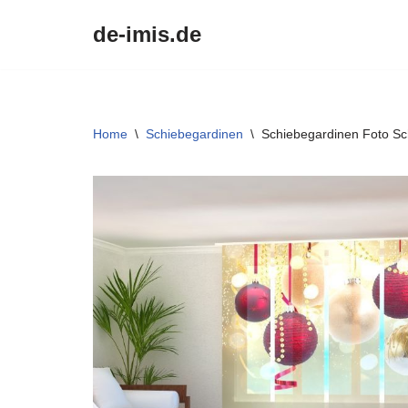
de-imis.de
Przejdź
do
treści
Home
\
Schiebegardinen
\
Schiebegardinen Foto S