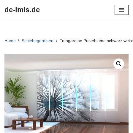
de-imis.de
Przejdź
do
treści
Home
\
Schiebegardinen
\
Fotogardine Pusteblume schwarz weis