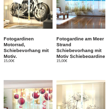
Fotogardinen
Fotogardine am Meer
Motorrad,
Strand
Schiebevorhang mit
Schiebevorhang mit
Motiv,
Motiv Schiebegardine
15,00
€
15,00
€
Schiebegardinen
mit Foto auf Maß
Fotodruck, auf Maß