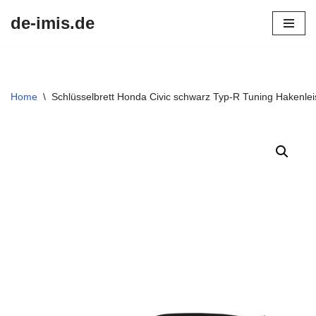
de-imis.de
Przejdź
do
treści
Home
\
Schlüsselbrett Honda Civic schwarz Typ-R Tuning Hakenle