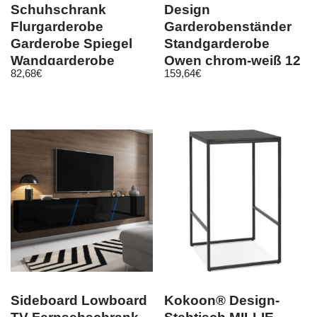
Schuhschrank
Design
Flurgarderobe
Garderobenständer
Garderobe Spiegel
Standgarderobe
Wandgarderobe
Owen chrom-weiß 12
82,68
€
159,64
€
artisan
Haken
Sideboard Lowboard
Kokoon® Design-