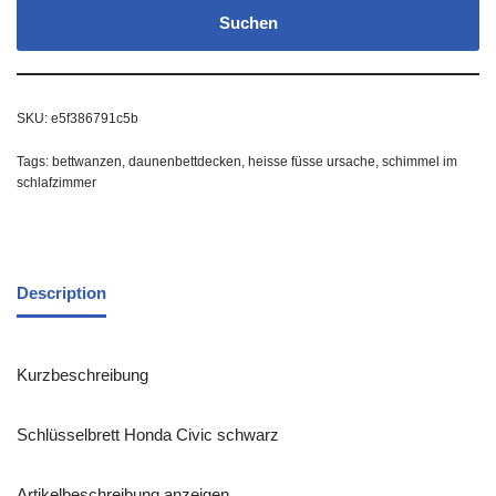
Suchen
SKU:
e5f386791c5b
Tags:
bettwanzen
,
daunenbettdecken
,
heisse füsse ursache
,
schimmel im
schlafzimmer
Description
Kurzbeschreibung
Schlüsselbrett Honda Civic schwarz
Artikelbeschreibung anzeigen