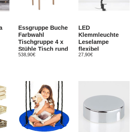
a
Essgruppe Buche
LED
Farbwahl
Klemmleuchte
Tischgruppe 4 x
Leselampe
Stühle Tisch rund
flexibel
538,90
€
27,90
€
Esszimmergarnitur
Tischlampe
NEU
Schreibtisch flex
schwarz 5W GU10