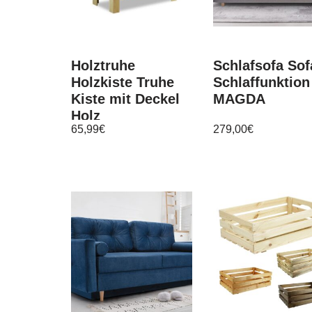
Holztruhe
Schlafsofa Sof
Holzkiste Truhe
Schlaffunktion
Kiste mit Deckel
MAGDA
Holz
65,99
€
279,00
€
Spielzugkiste B-
13 / 3 Farben*