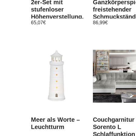
2er-Set mit
Ganzkörperspi
stufenloser
freistehender
Höhenverstellung,
Schmuckständ
65,07
€
86,99
€
Barstuhl 360°
2-in-1-
drehbar …
Schmuckkomo
Meer als Worte –
Couchgarnitur
Leuchtturm
Sorento L
Schlaffunktion