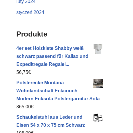
luty 2024
styczeń 2024
Produkte
4er set Holzkiste Shabby weiß
schwarz passend für Kallax und
Expeditregale Regalei...
56,75
€
Polsterecke Montana
Wohnlandschaft Eckcouch
Modern Ecksofa Polstergarnitur Sofa
865,00
€
Schaukelstuhl aus Leder und
Eisen 54 x 70 x 75 cm Schwarz