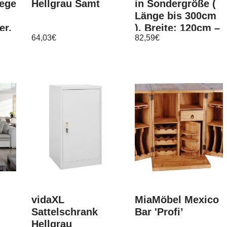
egel,
Hellgrau Samt
in Sondergröße (
Länge bis 300cm
er,
), Breite: 120cm –
64,03
€
82,59
€
Türvorhang
de
vidaXL
MiaMöbel Mexico
Sattelschrank
Bar 'Profi’
Hellgrau