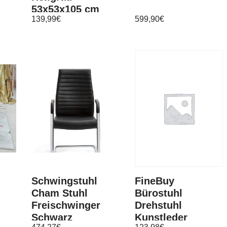
53x53x105 cm
139,99
€
599,90
€
r
Stahl
ft
Schwingstuhl
FineBuy
Cham Stuhl
Bürostuhl
Freischwinger
Drehstuhl
Schwarz
Kunstleder