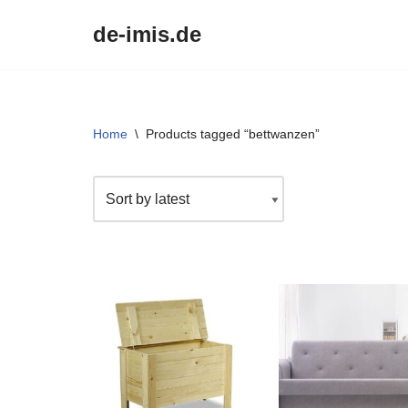
de-imis.de
Przejdź
do
treści
Home
\
Products tagged “bettwanzen”