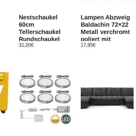
Nestschaukel
Lampen Abzweig
60cm
Baldachin 72×22
Tellerschaukel
Metall verchromt
Rundschaukel
poliert mit
31,00
€
17,95
€
Schaukel Garten
Zierkappe
st…
Kinder 150 kg