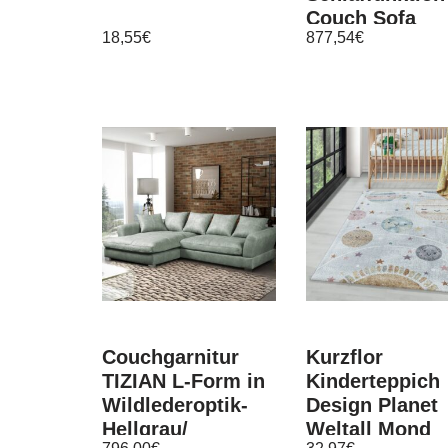
Couch Sofa
18,55
€
877,54
€
Polstergarnitu
Wohnlandscha
Couchgarnitur
Kurzflor
TIZIAN L-Form in
Kinderteppich
Wildlederoptik-
Design Planet
Hellgrau/
Weltall Mond