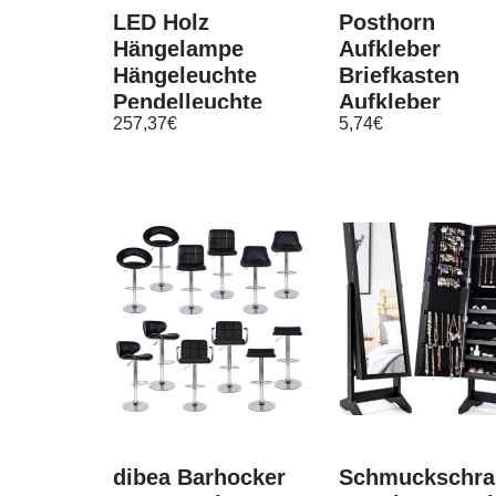
LED Holz
Posthorn
Hängelampe
Aufkleber
Hängeleuchte
Briefkasten
Pendelleuchte
Aufkleber
257,37
€
5,74
€
GU10 Wildeiche
Postkasten
Massiv Eiche
Aufkleber 177
Smart
dibea Barhocker
Schmuckschra