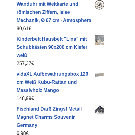
Wanduhr mit Weltkarte und
römischen Ziffern, leise
Mechanik, Ø 67 cm - Atmosphera
80,61
€
Kinderbett Hausbett "Lina" mit
Schubkästen 90x200 cm Kiefer
weiß
257,37
€
vidaXL Aufbewahrungsbox 120
cm Weiß Kubu-Rattan und
Massivholz Mango
148,99
€
Fischland Darß Zingst Metall
Magnet Charms Souvenir
Germany
6,98
€