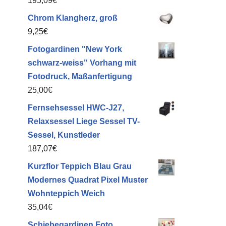
195,09
€
Chrom Klangherz, groß
9,25
€
Fotogardinen "New York
schwarz-weiss" Vorhang mit
Fotodruck, Maßanfertigung
25,00
€
Fernsehsessel HWC-J27,
Relaxsessel Liege Sessel TV-
Sessel, Kunstleder
187,07
€
Kurzflor Teppich Blau Grau
Modernes Quadrat Pixel Muster
Wohnteppich Weich
35,04
€
Schiebegardinen Foto