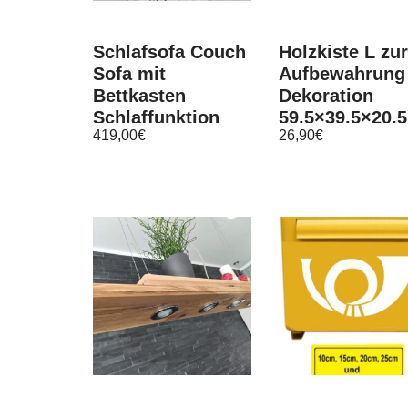
Schlafsofa Couch
Holzkiste L zur
Sofa mit
Aufbewahrung
Bettkasten
Dekoration
Schlaffunktion
59,5×39,5×20,5
419,00
€
26,90
€
Holzfüße Modern
cm – Stiege
Design Pastella
Steige Obstki