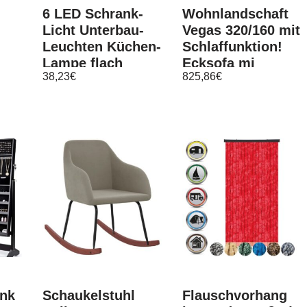
6 LED Schrank-
Wohnlandschaft
Licht Unterbau-
Vegas 320/160 mit
Leuchten Küchen-
Schlaffunktion!
Lampe flach
Ecksofa mi
38,23
€
825,86
€
Aufputz-Strahler
Kissen! Nur bei
Spots
uns!
nk
Schaukelstuhl
Flauschvorhang