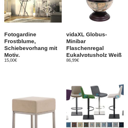
Fotogardine
vidaXL Globus-
Frostblume,
Minibar
Schiebevorhang mit
Flaschenregal
Motiv,
Eukalyptusholz Weiß
15,00
€
86,99
€
Flächenvorhang
Fotodruck, auf Maß