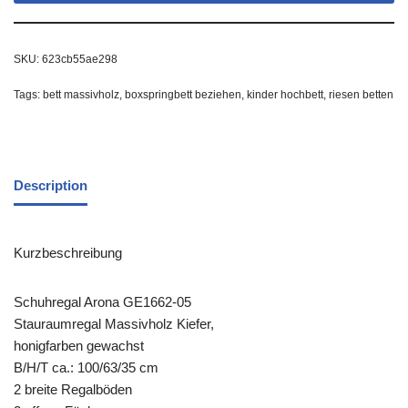
SKU:
623cb55ae298
Tags:
bett massivholz
,
boxspringbett beziehen
,
kinder hochbett
,
riesen betten
Description
Kurzbeschreibung
Schuhregal Arona GE1662-05
Stauraumregal Massivholz Kiefer,
honigfarben gewachst
B/H/T ca.: 100/63/35 cm
2 breite Regalböden