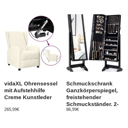
Gold
vidaXL Ohrensessel
Schmuckschrank
mit Aufstehhilfe
Ganzkörperspiegel,
Creme Kunstleder
freistehender
Schmuckständer, 2-
265,99
€
86,99
€
in-1-
Schmuckkomode