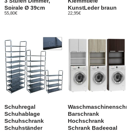
3 Stufen Dimmer,
Klemmtiefe
Spirale Ø 39cm
KunstLeder braun
55,80
€
22,95
€
schwarz beige grau
taupe
Schuhregal
Waschmaschinenschr
Schuhablage
Barschrank
Schuhschrank
Hochschrank
Schuhständer
Schrank Badeegal