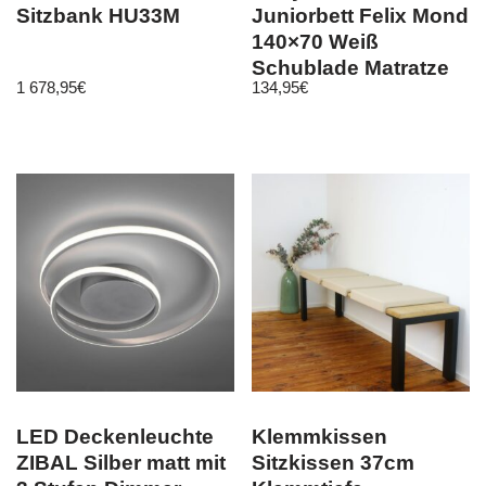
Sitzbank HU33M
Juniorbett Felix Mond
140×70 Weiß
Schublade Matratze
1 678,95
€
134,95
€
LED Deckenleuchte
Klemmkissen
ZIBAL Silber matt mit
Sitzkissen 37cm