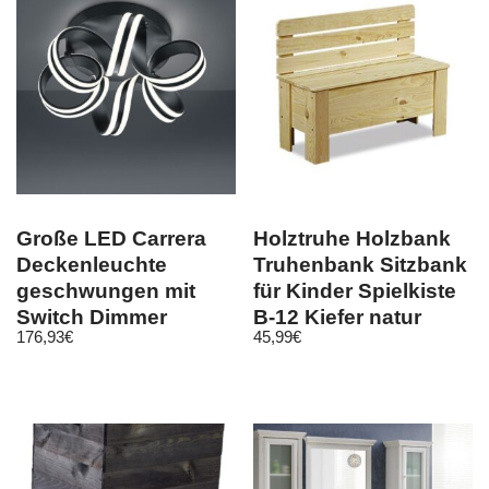
Große LED Carrera
Holztruhe Holzbank
Deckenleuchte
Truhenbank Sitzbank
geschwungen mit
für Kinder Spielkiste
Switch Dimmer
B-12 Kiefer natur
176,93
€
45,99
€
schwarz matt 45cm