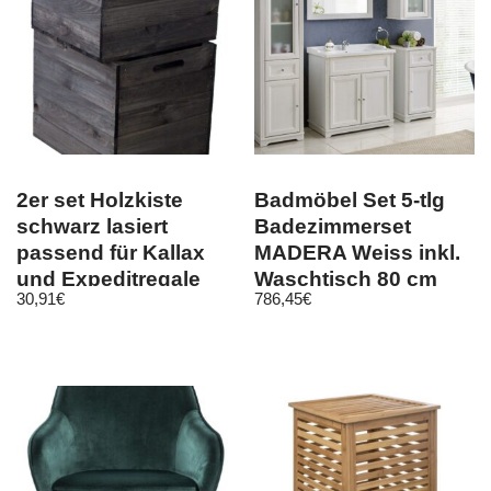
2er set Holzkiste
Badmöbel Set 5-tlg
schwarz lasiert
Badezimmerset
passend für Kallax
MADERA Weiss inkl.
und Expeditregale
Waschtisch 80 cm
30,91
€
786,45
€
Regaleinsatz