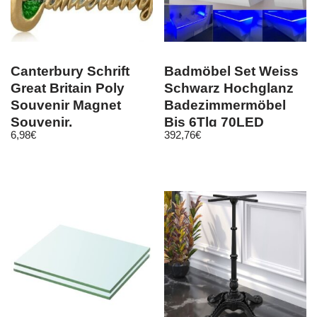
Canterbury Schrift
Badmöbel Set Weiss
Great Britain Poly
Schwarz Hochglanz
Souvenir Magnet
Badezimmermöbel
Souvenir,
Bis 6Tlg 70LED
6,98
€
392,76
€
Großbritannien
Komplett Montiert