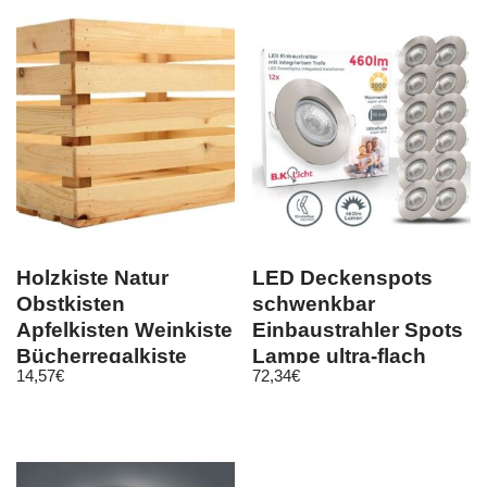
Holzkiste Natur
LED Deckenspots
Obstkisten
schwenkbar
Apfelkisten Weinkiste
Einbaustrahler Spots
Bücherregalkiste
Lampe ultra-flach
14,57
€
72,34
€
IP23 12er SET