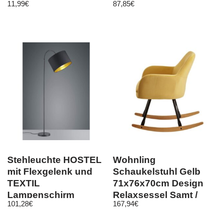
11,99
€
87,85
€
Regalsystem
Überbau mix
Stecksystem Regal
Stehleuchte HOSTEL
Wohnling
mit Flexgelenk und
Schaukelstuhl Gelb
TEXTIL
71x76x70cm Design
Lampenschirm
Relaxsessel Samt /
101,28
€
167,94
€
Ø35cm in Schwarz/
Holz | Schwingsessel