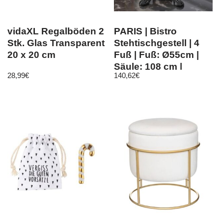
vidaXL Regalböden 2
PARIS | Bistro
Stk. Glas Transparent
Stehtischgestell | 4
20 x 20 cm
Fuß | Fuß: Ø55cm |
Säule: 108 cm |
28,99
€
140,62
€
Schwarz | Ste