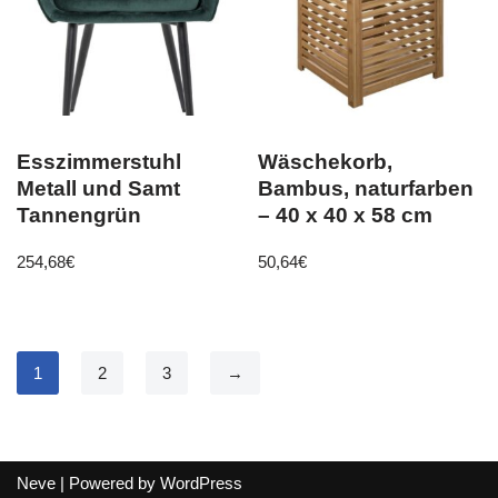
Esszimmerstuhl
Wäschekorb,
Metall und Samt
Bambus, naturfarben
Tannengrün
– 40 x 40 x 58 cm
254,68
€
50,64
€
1
2
3
→
Neve
| Powered by
WordPress