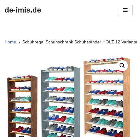
de-imis.de
Przejdź
do
treści
Home
\
Schuhregal Schuhschrank Schuhständer HOLZ 12 Variant