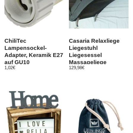
ChiliTec
Casaria Relaxliege
Lampensockel-
Liegestuhl
Adapter, Keramik E27
Liegesessel
auf GU10
Massageliege
1,02
€
129,98
€
Wohnzimmer
Chaiselounge