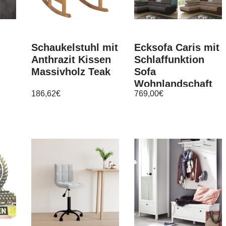
Schaukelstuhl mit
Ecksofa Caris mit
Anthrazit Kissen
Schlaffunktion
Massivholz Teak
Sofa
Wohnlandschaft
186,62
€
769,00
€
Couch
einstellbare
Kopfstützen