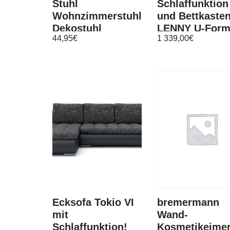
Stuhl
Schlaffunktion
Wohnzimmerstuhl
und Bettkaste
Dekostuhl
LENNY U-For
44,95
€
1 339,00
€
Holzstuhl Finn
XXL
weiß
Wohnlandscha
Polsterecke
Ecksofa Tokio VI
bremermann
mit
Wand-
Schlaffunktion!
Kosmetikeimer