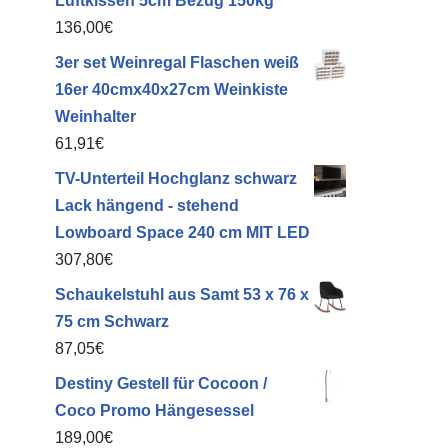
Luftkissen 5cm Bezug 150kg
136,00
€
3er set Weinregal Flaschen weiß
ch
16er 40cmx40x27cm Weinkiste
Weinhalter
61,91
€
TV-Unterteil Hochglanz schwarz
Lack hängend - stehend
Lowboard Space 240 cm MIT LED
307,80
€
Schaukelstuhl aus Samt 53 x 76 x
75 cm Schwarz
87,05
€
Destiny Gestell für Cocoon /
Coco Promo Hängesessel
189,00
€