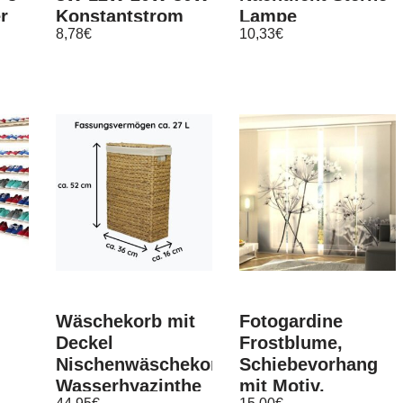
r
Konstantstrom
Lampe
8,78
€
10,33
€
ge,
LED Netzteil
Sternenlicht Rosa
Driver Treiber
Retoo
Wäschekorb mit
Fotogardine
Deckel
Frostblume,
Nischenwäschekorb
Schiebevorhang
Wasserhyazinthe
mit Motiv,