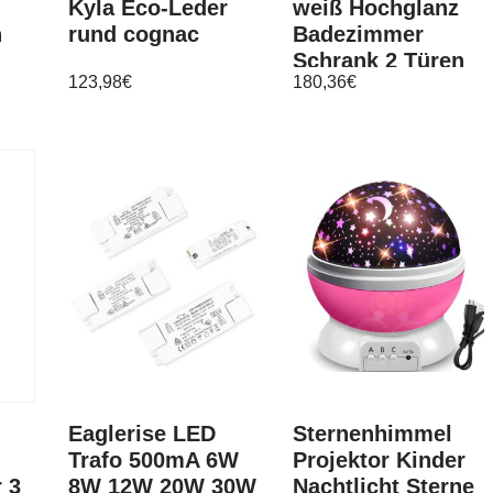
Kyla Eco-Leder
weiß Hochglanz
n
rund cognac
Badezimmer
m
Schrank 2 Türen
123,98
€
180,36
€
Schubkasten
ft
Badmöbel Skin
Eaglerise LED
Sternenhimmel
Trafo 500mA 6W
Projektor Kinder
 3
8W 12W 20W 30W
Nachtlicht Sterne