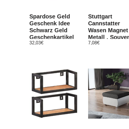
Spardose Geld
Stuttgart
Geschenk Idee
Cannstatter
Schwarz Geld
Wasen Magnet
Geschenkartikel
Metall , Souven
32,03
€
7,08
€
Schwarz Größe
Germany,
XL
Deutschland, 