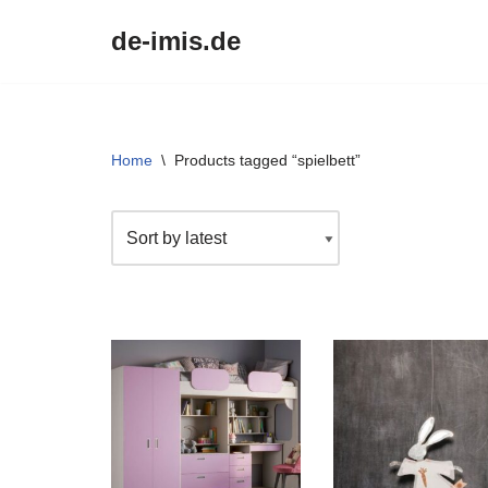
de-imis.de
Przejdź
do
treści
Home
\
Products tagged “spielbett”