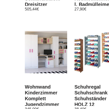
Dreisitzer
l, Badmülleime
505,44
€
27,90
€
Eckcouch mit
2-Wege-Monta
Bettkasten!
rund, schwarz
BEST!
matt
Wohnwand
Schuhregal
Kinderzimmer
Schuhschrank
Komplett
Schuhständer
Jugendzimmer
HOLZ 12