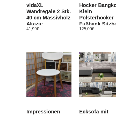
vidaXL
Hocker Bangk
Wandregale 2 Stk.
Klein
40 cm Massivholz
Polsterhocker
Akazie
Fußbank Sitzb
41,99
€
125,00
€
Pouf
Wohnzimmer
Polstergarnitu
Impressionen
Ecksofa mit