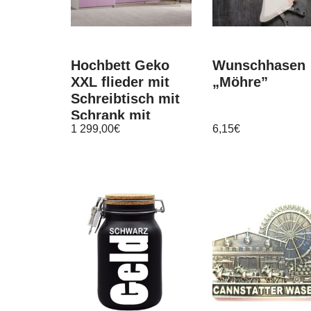
Hochbett Geko
Wunschhasen
XXL flieder mit
„Möhre”
Schreibtisch mit
Schrank mit
1 299,00
€
6,15
€
Kommode
Stockbett 90×200