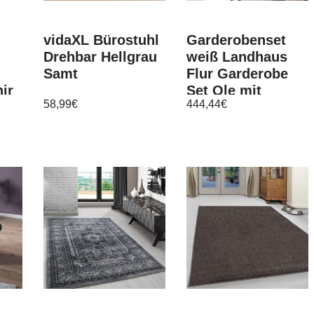
vidaXL Bürostuhl
Garderobenset
Drehbar Hellgrau
weiß Landhaus
Samt
Flur Garderobe
ir
Set Ole mit
58,99
€
444,44
€
Schuhbank und
Neu
Schrank 165 cm