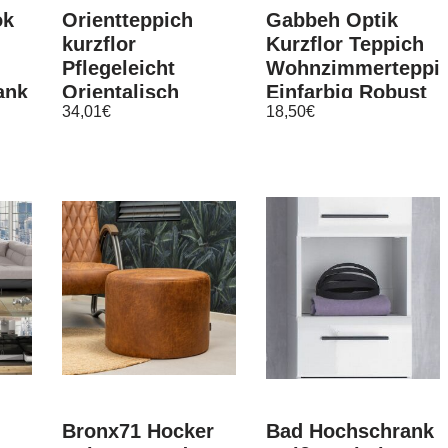
ok
Orientteppich
Gabbeh Optik
kurzflor
Kurzflor Teppich
Pflegeleicht
Wohnzimmerteppi
ank
Orientalisch
Einfarbig Robust
34,01
€
18,50
€
Traditional
Mocca Meliert
Medaillion Grau
r
Bronx71 Hocker
Bad Hochschrank