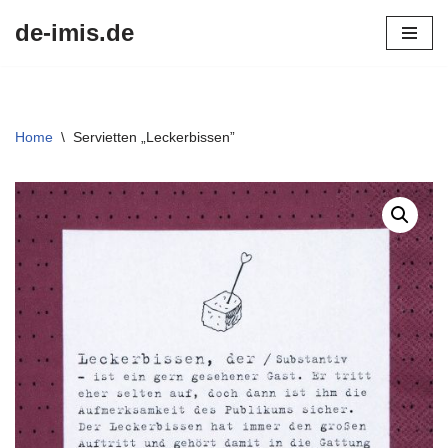
de-imis.de
Przejdź
do
treści
Home
\
Servietten „Leckerbissen”