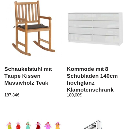
Schaukelstuhl mit
Kommode mit 8
Taupe Kissen
Schubladen 140cm
Massivholz Teak
hochglanz
Klamotenschrank
187,84
€
180,00
€
Sideboard Anrichte
holz