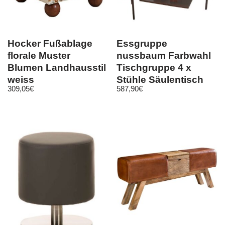
Hocker Fußablage
Essgruppe
florale Muster
nussbaum Farbwahl
Blumen Landhausstil
Tischgruppe 4 x
weiss
Stühle Säulentisch
309,05
€
587,90
€
Esszimmergarnitur