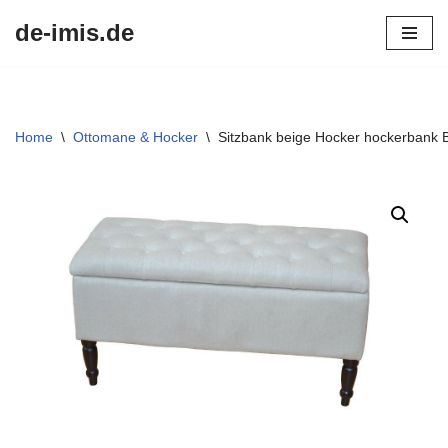
de-imis.de
Przejdź
do
treści
Home
\
Ottomane & Hocker
\
Sitzbank beige Hocker hockerbank 