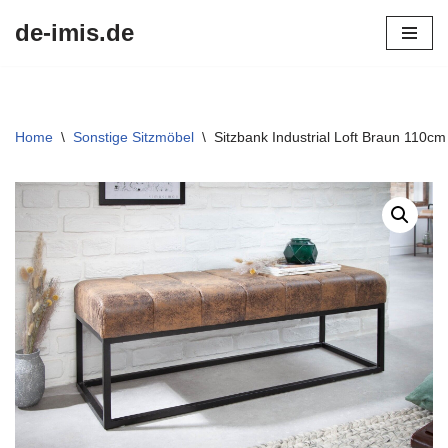
de-imis.de
Przejdź
do
treści
Home
\
Sonstige Sitzmöbel
\
Sitzbank Industrial Loft Braun 110c