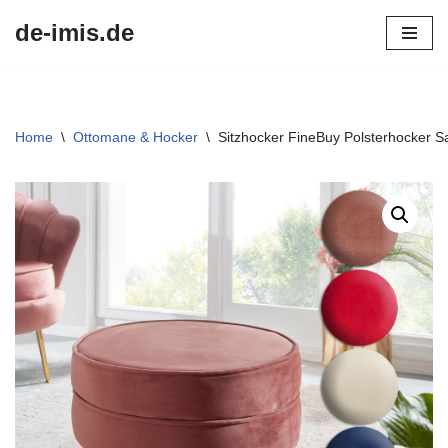
de-imis.de
Przejdź
do
treści
Home
\
Ottomane & Hocker
\
Sitzhocker FineBuy Polsterhocker