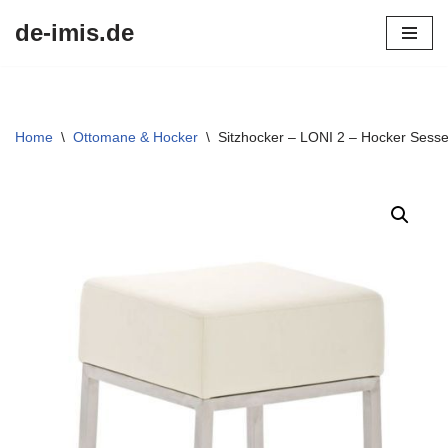
de-imis.de
Przejdź
do
treści
Home
\
Ottomane & Hocker
\
Sitzhocker – LONI 2 – Hocker Sess