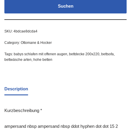
Suchen
SKU:
4bdcae8dcda4
Category:
Ottomane & Hocker
Tags:
babys schlafen mit offenen augen
,
bettdecke 200x220
,
bettsofa
,
bettwäsche arten
,
hohe betten
Description
Kurzbeschreibung *
ampersand nbsp ampersand nbsp ddot hyphen dot dot 15 2