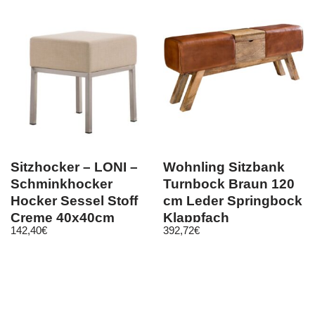
Sitzhocker – LONI –
Wohnling Sitzbank
Schminkhocker
Turnbock Braun 120
Hocker Sessel Stoff
cm Leder Springbock
Creme 40x40cm
Klappfach
142,40
€
392,72
€
Turnhocker