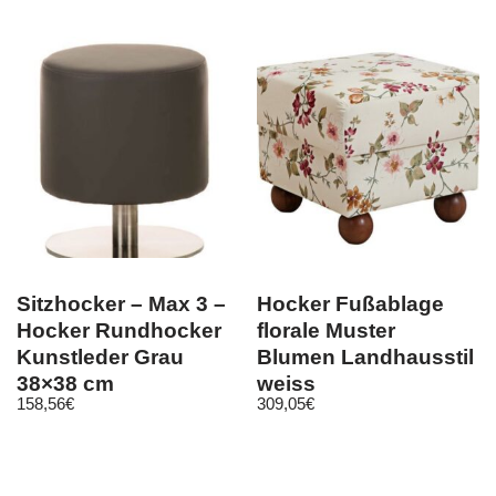
Sitzhocker – Max 3 –
Hocker Fußablage
Hocker Rundhocker
florale Muster
Kunstleder Grau
Blumen Landhausstil
38×38 cm
weiss
158,56
€
309,05
€