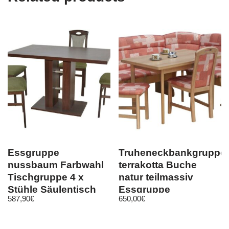
Essgruppe
Truheneckbankgruppe
nussbaum Farbwahl
terrakotta Buche
Tischgruppe 4 x
natur teilmassiv
Stühle Säulentisch
Essgruppe
587,90
€
650,00
€
Esszimmergarnitur
Tischgruppe