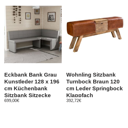
Eckbank Bank Grau
Wohnling Sitzbank
Kunstleder 128 x 196
Turnbock Braun 120
cm Küchenbank
cm Leder Springbock
Sitzbank Sitzecke
Klappfach
699,00
€
392,72
€
Essecke
Turnhocker