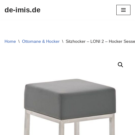
de-imis.de
Przejdź
do
treści
Home
\
Ottomane & Hocker
\
Sitzhocker – LONI 2 – Hocker Sess