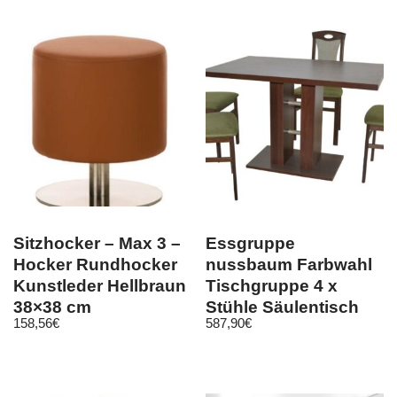
Sitzhocker – Max 3 –
Essgruppe
Hocker Rundhocker
nussbaum Farbwahl
Kunstleder Hellbraun
Tischgruppe 4 x
38×38 cm
Stühle Säulentisch
158,56
€
587,90
€
Esszimmergarnitur