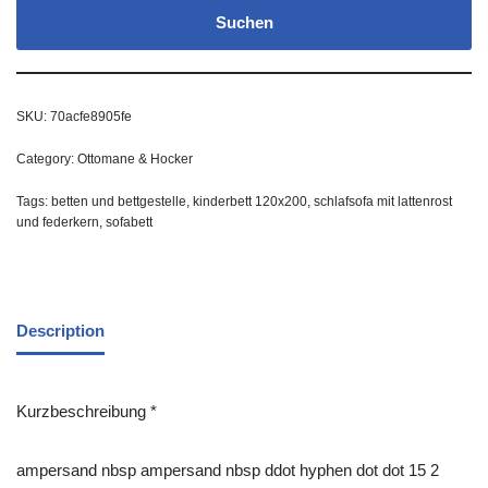
Suchen
SKU:
70acfe8905fe
Category:
Ottomane & Hocker
Tags:
betten und bettgestelle
,
kinderbett 120x200
,
schlafsofa mit lattenrost
und federkern
,
sofabett
Description
Kurzbeschreibung *
ampersand nbsp ampersand nbsp ddot hyphen dot dot 15 2