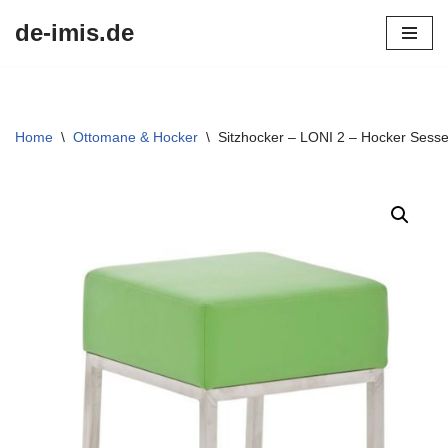
de-imis.de
Przejdź
do
treści
Home
\
Ottomane & Hocker
\
Sitzhocker – LONI 2 – Hocker Sess