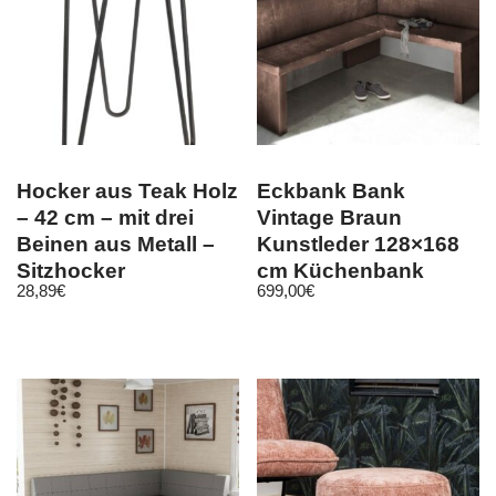
Hocker aus Teak Holz
Eckbank Bank
– 42 cm – mit drei
Vintage Braun
Beinen aus Metall –
Kunstleder 128×168
Sitzhocker
cm Küchenbank
28,89
€
699,00
€
Blumenständer
Sitzbank Sitzecke