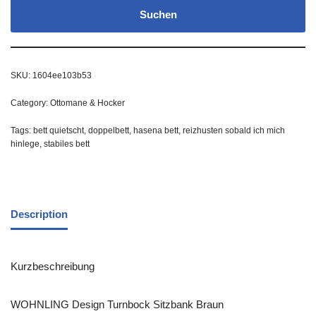
Suchen
SKU:
1604ee103b53
Category:
Ottomane & Hocker
Tags:
bett quietscht
,
doppelbett
,
hasena bett
,
reizhusten sobald ich mich
hinlege
,
stabiles bett
Description
Kurzbeschreibung
WOHNLING Design Turnbock Sitzbank Braun