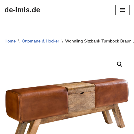
de-imis.de
Przejdź
do
treści
Home
\
Ottomane & Hocker
\
Wohnling Sitzbank Turnbock Braun 