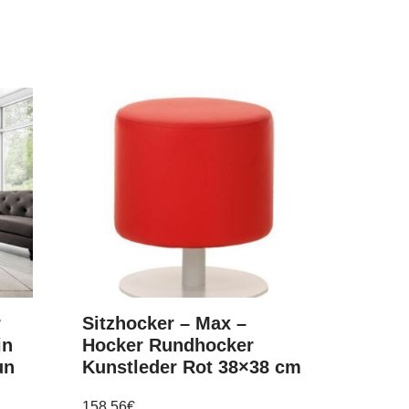
r
Sitzhocker – Max –
in
Hocker Rundhocker
un
Kunstleder Rot 38×38 cm
158,56
€