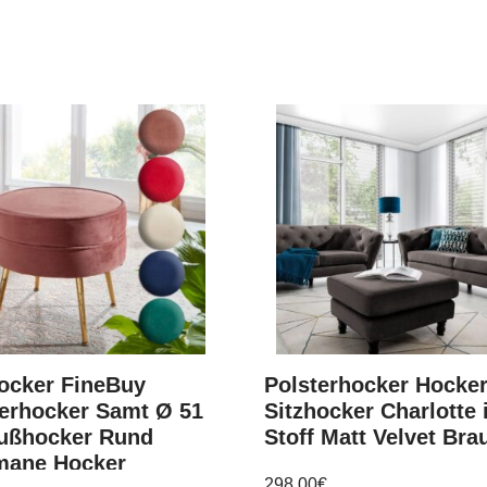
hocker FineBuy
Polsterhocker Hocke
terhocker Samt Ø 51
Sitzhocker Charlotte 
ußhocker Rund
Stoff Matt Velvet Bra
mane Hocker
298,00
€