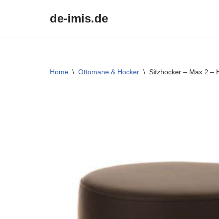
de-imis.de
Przejdź
do
treści
Home
\
Ottomane & Hocker
\
Sitzhocker – Max 2 –