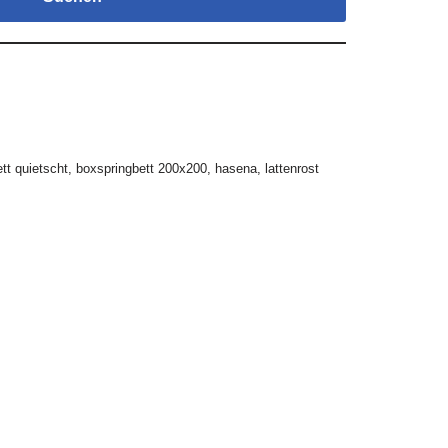
ett quietscht
,
boxspringbett 200x200
,
hasena
,
lattenrost