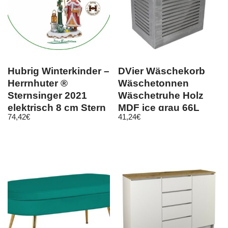
Hubrig Winterkinder –
DVier Wäschekorb
Herrnhuter ®
Wäschetonnen
Sternsinger 2021
Wäschetruhe Holz
elektrisch 8 cm Stern
MDF ice grau 66L
74,42
€
41,24
€
weiß
Bezug Deckel