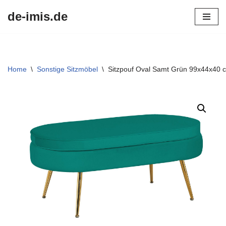
de-imis.de
Przejdź
do
treści
Home
\
Sonstige Sitzmöbel
\
Sitzpouf Oval Samt Grün 99x44x40 