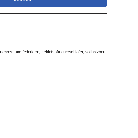
attenrost und federkern
,
schlafsofa querschläfer
,
vollholzbett