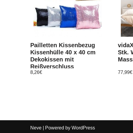
Pailletten Kissenbezug
vida
Kissenhülle 40 x 40 cm
Stk.
Dekokissen mit
Massi
Reißverschluss
8,26
€
77,99
€
Neve
| Powered by
WordPress