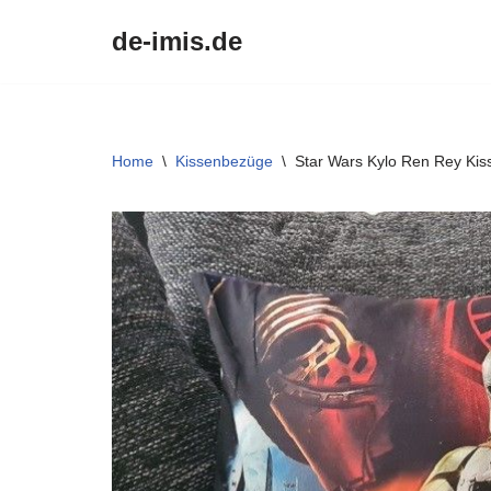
de-imis.de
Przejdź
do
treści
Home
\
Kissenbezüge
\
Star Wars Kylo Ren Rey Ki