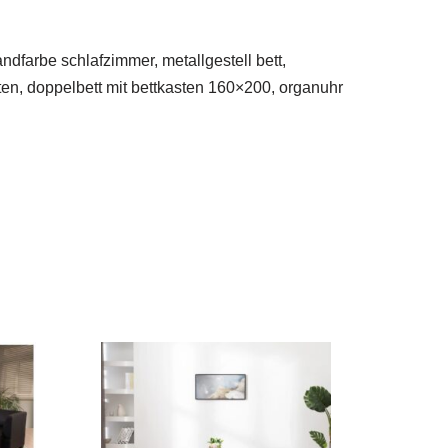
dfarbe schlafzimmer, metallgestell bett,
tten, doppelbett mit bettkasten 160×200, organuhr