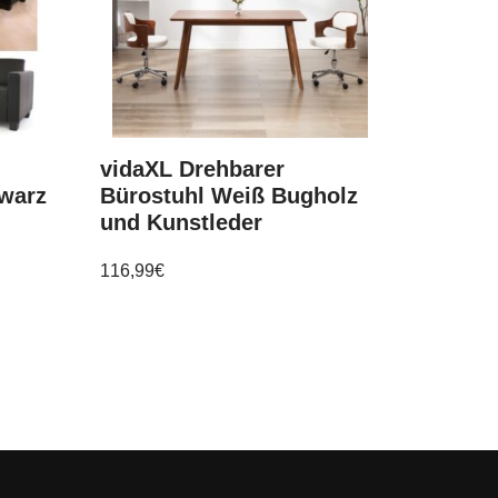
m
vidaXL Drehbarer
hwarz
Bürostuhl Weiß Bugholz
und Kunstleder
116,99
€