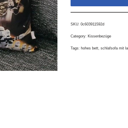
SKU:
0c603911592d
Category:
Kissenbezüge
Tags:
hohes bett
,
schlafsofa mit l