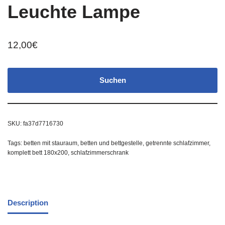
Leuchte Lampe
12,00
€
Suchen
SKU:
fa37d7716730
Tags:
betten mit stauraum
,
betten und bettgestelle
,
getrennte schlafzimmer
,
komplett bett 180x200
,
schlafzimmerschrank
Description