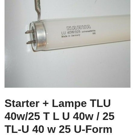
Starter + Lampe TLU
40w/25 T L U 40w / 25
TL-U 40 w 25 U-Form