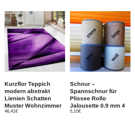
Kurzflor Teppich
Schnur –
modern abstrakt
Spannschnur für
Lienien Schatten
Plissee Rollo
Muster Wohnzimmer
Jalousette 0,9 mm 4
46,41
€
5,10
€
Lila Meliert
Farben 3 Längen neu