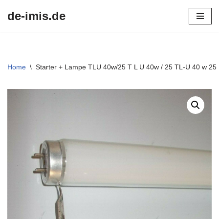
de-imis.de
Przejdź
do
treści
Home
\
Starter + Lampe TLU 40w/25 T L U 40w / 25 TL-U 40 w 2