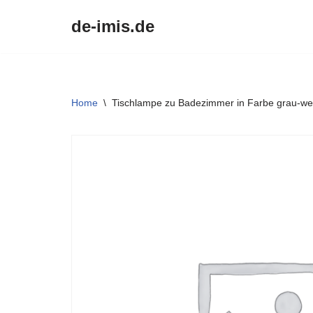
de-imis.de
Przejdź
do
treści
Home
\
Tischlampe zu Badezimmer in Farbe grau-we