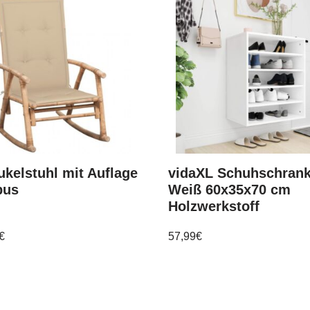
kelstuhl mit Auflage
vidaXL Schuhschran
bus
Weiß 60x35x70 cm
Holzwerkstoff
€
57,99
€