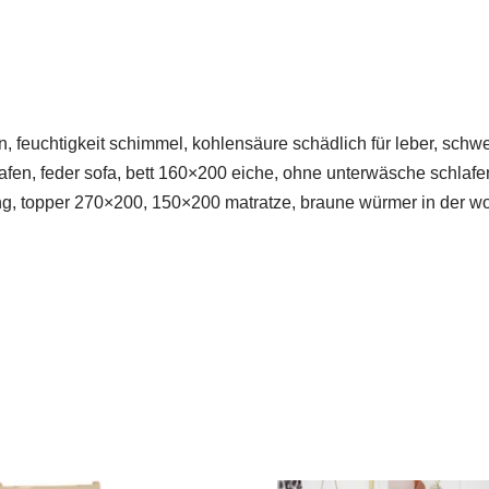
en, feuchtigkeit schimmel, kohlensäure schädlich für leber, sc
lafen, feder sofa, bett 160×200 eiche, ohne unterwäsche schlaf
g, topper 270×200, 150×200 matratze, braune würmer in der w