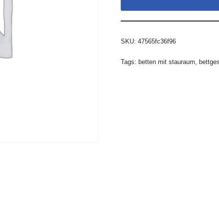
SKU:
47565fc36f96
Tags:
betten mit stauraum
,
bettge