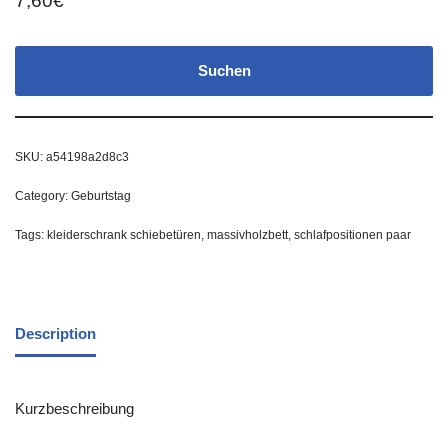
7,60
€
Suchen
SKU:
a54198a2d8c3
Category:
Geburtstag
Tags:
kleiderschrank schiebetüren
,
massivholzbett
,
schlafpositionen paar
Description
Kurzbeschreibung