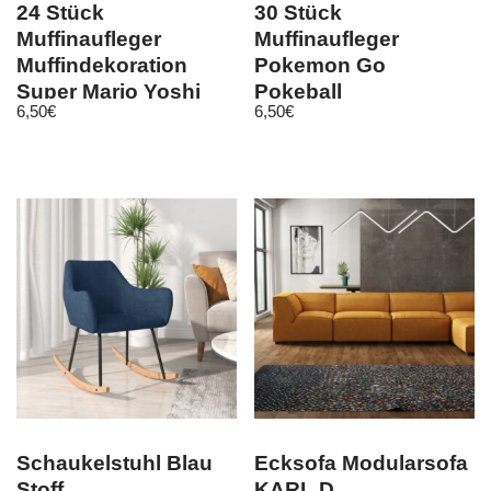
24 Stück
30 Stück
Muffinaufleger
Muffinaufleger
Muffindekoration
Pokemon Go
Super Mario Yoshi
Pokeball
6,50
€
6,50
€
Geburtstag Motiv 5
Oblatenpapier
Geburtstag Motiv 4
Schaukelstuhl Blau
Ecksofa Modularsofa
Stoff
KARL D