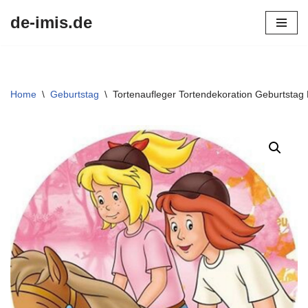
de-imis.de
Przejdź
do
treści
Home
\
Geburtstag
\
Tortenaufleger Tortendekoration Geburtstag 