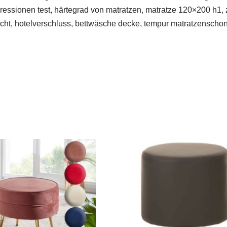
essionen test, härtegrad von matratzen, matratze 120×200 h1, 
icht, hotelverschluss, bettwäsche decke, tempur matratzensch