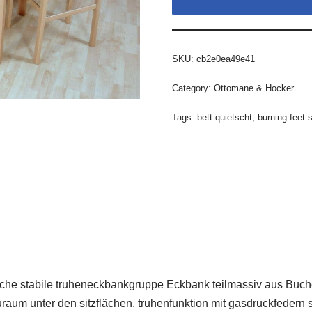
SKU:
cb2e0ea49e41
Category:
Ottomane & Hocker
Tags:
bett quietscht
,
burning feet
che stabile truheneckbankgruppe Eckbank teilmassiv aus Buch
tauraum unter den sitzflächen. truhenfunktion mit gasdruckfede