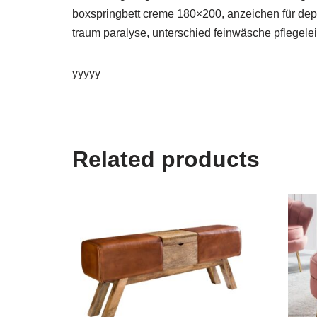
boxspringbett creme 180×200, anzeichen für depr
traum paralyse, unterschied feinwäsche pflegele
yyyyy
Related products