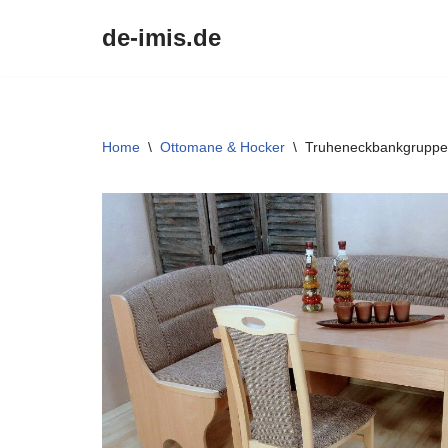
de-imis.de
Przejdź
do
treści
Home
\
Ottomane & Hocker
\
Truheneckbankgruppe 4