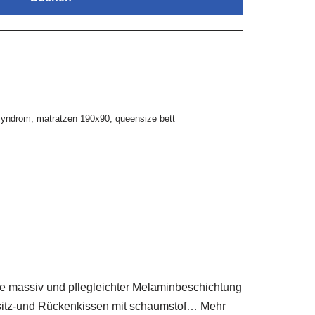
 syndrom
,
matratzen 190x90
,
queensize bett
e massiv und pflegleichter Melaminbeschichtung
rn sitz-und Rückenkissen mit schaumstof… Mehr