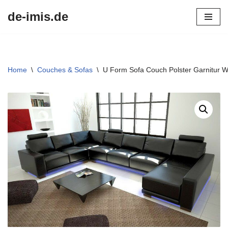
de-imis.de
Przejdź
do
treści
Home
\
Couches & Sofas
\
U Form Sofa Couch Polster Garnitur 