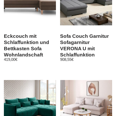
Eckcouch mit
Sofa Couch Garnitur
Schlaffunktion und
Sofagarnitur
Bettkasten Sofa
VERONA U mit
Wohnlandschaft
Schlaffunktion
419,00
€
908,55
€
Couch Carl Braun
Wohnlandschaft NEU