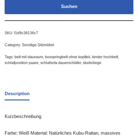
Suchen
SKU:
f1d9c38136c7
Category:
Sonstige Sitzmöbel
Tags:
bett mit stauraum
,
boxspringbett ohne kopfteil
,
kinder hochbett
,
schlafposition paare
,
schlafsofa dauerschläfer
,
studioliege
Description
Kurzbeschreibung
Farbe: Weiß Material: Natürliches Kubu-Rattan, massives