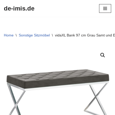
de-imis.de
Przejdź
do
treści
Home
\
Sonstige Sitzmöbel
\
vidaXL Bank 97 cm Grau Samt und E