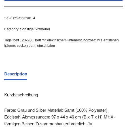
SKU:
cc9e996fa814
Category:
Sonstige Sitzmöbel
Tags:
bett 120x200
,
bett mit elektrischem lattenrost
,
holzbett
,
wie entstehen
träume
,
zucken beim einschlafen
Description
Kurzbeschreibung
Farbe: Grau und Silber Material: Samt (100% Polyester),
Edelstahl Abmessungen: 97 x 44 x 46 cm (B x T x H) Mit X-
förmigen Beinen Zusammenbau erforderlich: Ja