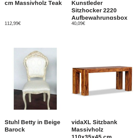
cm Massivholz Teak
Kunstleder
Sitzhocker 2220
Aufbewahrungsbox
112,99
€
40,09
€
40 cm Sitzwürfel
Truhe
Stuhl Betty in Beige
vidaXL Sitzbank
Barock
Massivholz
110x35x45 cm